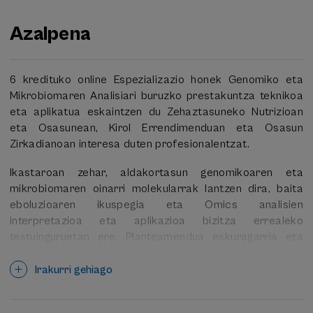
Azalpena
6 kredituko online Espezializazio honek Genomiko eta
Mikrobiomaren Analisiari buruzko prestakuntza teknikoa
eta aplikatua eskaintzen du Zehaztasuneko Nutrizioan
eta Osasunean, Kirol Errendimenduan eta Osasun
Zirkadianoan interesa duten profesionalentzat.
Ikastaroan zehar, aldakortasun genomikoaren eta
mikrobiomaren oinarri molekularrak lantzen dira, baita
eboluzioaren ikuspegia eta Omics analisien
interpretazioa eta aplikazioa bizitza errealeko
testuinguruetan ere. Planteamendua eskuragarria eta
praktikoa da, ez du genetika edo bioinformatika aldez
aurretiko ezagutzarik behar, eta zuzeneko hitzaldiak,
Irakurri gehiago
kasu praktikoak, baliabide digitalak eta ebidentzia
zientifikoen azterketa kritikoa integratzen ditu. Parte-