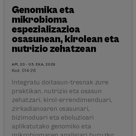
Genomika eta
mikrobioma
espezializazioa
osasunean, kirolean eta
nutrizio zehatzean
API. 20 - 05. EKA, 2026
Kod. 014-26
Integratu doitasun-tresnak zure
praktikan, nutrizio eta osasun
zehatzari, kirol-errendimenduari,
zirkadianoaren osasunari,
bizimoduari eta eboluzioari
aplikatutako genomiko eta
mikrobiomaren analisiari buruzko