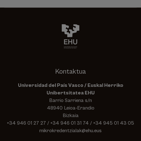
Kontaktua
Universidad del País Vasco / Euskal Herriko
Unibertsitatea EHU
Barrio Sarriena s/n
48940 Leioa-Erandio
Bizkaia
+34 946 01 27 27
/
+34 946 01 31 74
/
+34 945 01 43 05
mikrokredentzialak@ehu.eus