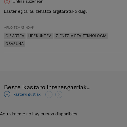
Online zuzenean
Laster egitarau zehatza argitaratuko dugu
ARLO TEMATIKOAK
GIZARTEA
HEZKUNTZA
ZIENTZIA ETA TEKNOLOGIA
OSASUNA
Beste ikastaro interesgarriak...
Ikastaro guztiak
Actualmente no hay cursos disponibles.