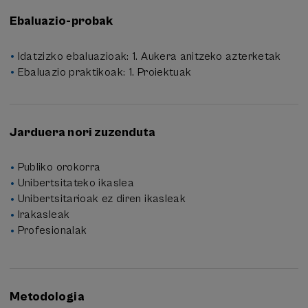
Ebaluazio-probak
Idatzizko ebaluazioak: 1. Aukera anitzeko azterketak
Ebaluazio praktikoak: 1. Proiektuak
Jarduera nori zuzenduta
Publiko orokorra
Unibertsitateko ikaslea
Unibertsitarioak ez diren ikasleak
Irakasleak
Profesionalak
Metodologia