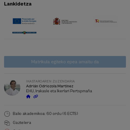
Lankidetza
Itxarote
Data gaindituta
Matrikula egiteko epea amaitu da
zerrenda
Ikastaroaren
zuzendaria
IKASTAROAREN ZUZENDARIA
Adrián Odriozola Martínez
EHU, Irakasle eta Ikerlari Pertspmaña
Balio akademikoa: 60 ordu (6 ECTS)
Gaztelera