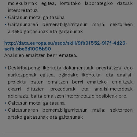
molekularrak egitea, lortutako laborategiko datuak
interpretatuz.
Gaitasun mota: gaitasuna
Gaitasunaren berrerabilgarritasun maila: sektoreen
arteko gaitasunak eta gaitasunak
http://data.europa.eu/esco/skill/9fb9f552-917f-4d26-
acfb-bbe6d1005b90
Analisien emaitzen berri ematea.
Deskribapena: ikerketa-dokumentuak prestatzea edo
aurkezpenak egitea, egindako ikerketa- eta analisi-
proiektu baten emaitzen berri emateko, emaitzak
ekarri dituzten prozedurak eta analisi-metodoak
adieraziz, baita emaitzen interpretazio posibleak ere.
Gaitasun mota: gaitasuna
Gaitasunaren berrerabilgarritasun maila: sektoreen
arteko gaitasunak eta gaitasunak