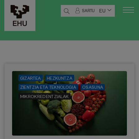
EU
SARTU
GIZARTEA
HEZKUNTZA
ZIENTZIA ETA TEKNOLOGIA
OSASUNA
MIKROKREDENTZIALAK