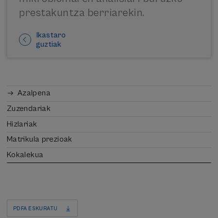
prestakuntza berriarekin.
Ikastaro
guztiak
Azalpena
Zuzendariak
Hizlariak
Matrikula prezioak
Kokalekua
PDFA ESKURATU