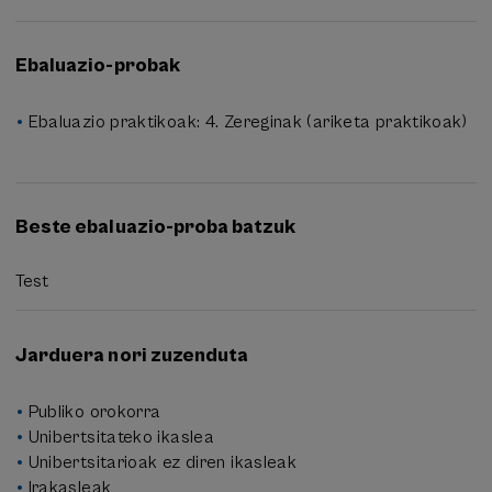
Ebaluazio-probak
Ebaluazio praktikoak: 4. Zereginak (ariketa praktikoak)
Beste ebaluazio-proba batzuk
Test
Jarduera nori zuzenduta
Publiko orokorra
Unibertsitateko ikaslea
Unibertsitarioak ez diren ikasleak
Irakasleak