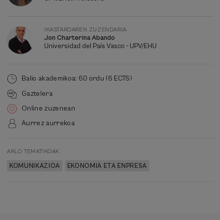
IKASTAROAREN ZUZENDARIA
Jon Charterina Abando
Universidad del País Vasco - UPV/EHU
Balio akademikoa: 60 ordu (6 ECTS)
Gaztelera
Online zuzenean
Aurrez aurrekoa
ARLO TEMATIKOAK
KOMUNIKAZIOA
EKONOMIA ETA ENPRESA