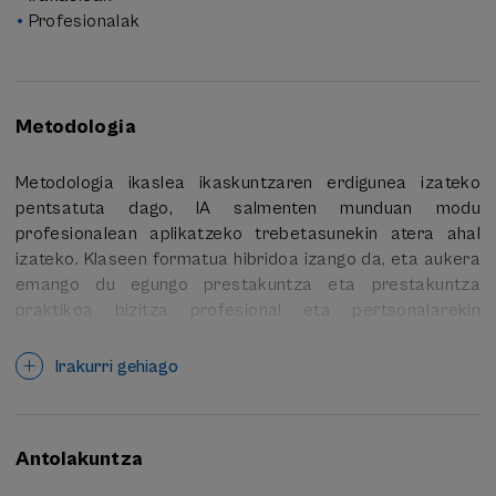
Profesionalak
Metodologia
Metodologia ikaslea ikaskuntzaren erdigunea izateko
pentsatuta dago, IA salmenten munduan modu
profesionalean aplikatzeko trebetasunekin atera ahal
izateko. Klaseen formatua hibridoa izango da, eta aukera
emango du egungo prestakuntza eta prestakuntza
praktikoa bizitza profesional eta pertsonalarekin
bateragarri egiteko.
Irakurri gehiago
Metodologia hauek konbinatzen dira:
% 100 praktikak, aurrez aurre eta online. Klaseek
ikuspegi praktiko eta dinamikoa dute, ariketa
Antolakuntza
praktikoekin eta benetako adibideekin, lehen egunetik