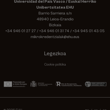
Universidad del País Vasco / Euskal Herriko
Unibertsitatea EHU
Barrio Sarriena s/n
48940 Leioa-Erandio
Bizkaia
+34 946 01 27 27
/
+34 946 01 31 74
/
+34 945 01 43 05
mikrokredentzialak@ehu.eus
Legezkoa
Cookie politika