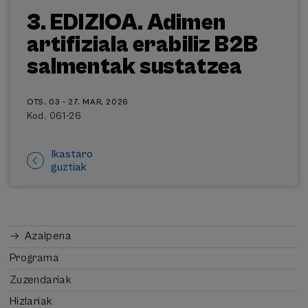
3. EDIZIOA. Adimen
artifiziala erabiliz B2B
salmentak sustatzea
OTS. 03 - 27. MAR, 2026
Kod. 061-26
Ikastaro
guztiak
Azalpena
Programa
Zuzendariak
Hizlariak