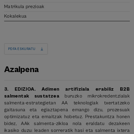
Matrikula prezioak
Kokalekua
PDFA ESKURATU
Azalpena
3. EDIZIOA. Adimen artifiziala erabiliz B2B
salmentak sustatzea
buruzko mikrokredentzialak
salmenta-estrategietan AA teknologiak txertatzeko
gaitasuna eta egiaztapena emango dizu, prozesuak
optimizatuz eta emaitzak hobetuz. Prestakuntza honen
bidez, AAk salmenta-zikloa nola eraldatu dezakeen
ikasiko duzu: leaden sorreratik hasi eta salmenta ixtera