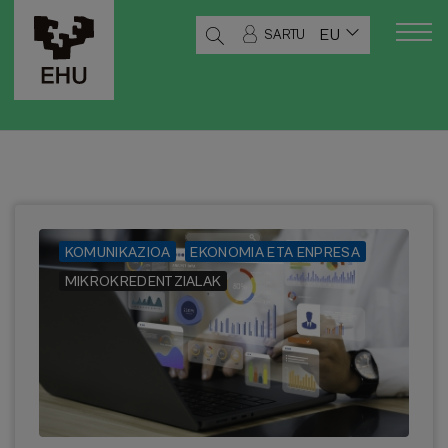
EU
SARTU
KOMUNIKAZIOA
EKONOMIA ETA ENPRESA
MIKROKREDENTZIALAK