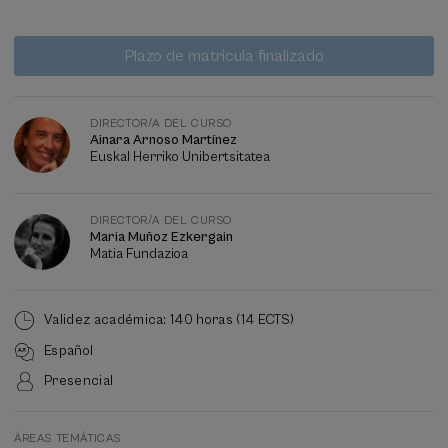
Lista
Fecha pasada
Plazo de matricula finalizado
de
espera
Director/a
del
curso
DIRECTOR/A DEL CURSO
Ainara Arnoso Martínez
Euskal Herriko Unibertsitatea
DIRECTOR/A DEL CURSO
Maria Muñoz Ezkergain
Matia Fundazioa
Validez académica: 140 horas (14 ECTS)
Español
Presencial
ÁREAS TEMÁTICAS