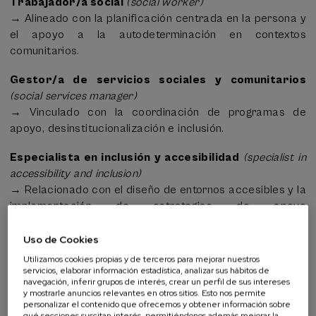
Trabajador/a social
(social worker)
→ Alineado con la planificación centrada en la persona y
el apoyo a la autodeterminación en contextos
comunitarios.
Gestor/a de servicios sociales y comunitarios
(social services manager)
→ Vinculado con la coordinación de programas de
apoyo, desinstitucionalización e inclusión.
Especialista en inclusión y accesibilidad
(specialist in
accessibility and inclusion)
→ Relacionado con el diseño de entornos accesibles y la
implementación de estrategias de apoyo
personalizadas.
Uso de Cookies
Asesor/a en derechos humanos y bienestar social
Utilizamos cookies propias y de terceros para mejorar nuestros
(human rights adviser / social welfare adviser)
servicios, elaborar información estadística, analizar sus hábitos de
navegación, inferir grupos de interés, crear un perfil de sus intereses
→ Enfocado en la bioética, la defensa de derechos y el
y mostrarle anuncios relevantes en otros sitios. Esto nos permite
impacto de las políticas sociales.
personalizar el contenido que ofrecemos y obtener información sobre
qué secciones suscitan interés, permitiéndonos además mejorar la