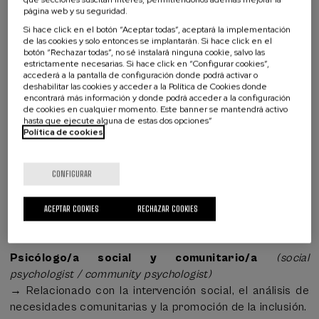
http://data.europa.eu/esco/skill/0a4c5823-8b09-4e6b-
página web y su seguridad.
¿Qué estás buscando?
95b4-8036ef3b9c4c
Si hace click en el botón “Aceptar todas”, aceptará la implementación
Las siguientes competencias están alineadas con el
de las cookies y solo entonces se implantarán. Si hace click en el
botón “Rechazar todas”, no sé instalará ninguna cookie, salvo las
marco
ESCO
y con los objetivos del curso:
estrictamente necesarias. Si hace click en “Configurar cookies”,
accederá a la pantalla de configuración donde podrá activar o
Defender necesidades individuales o comunitarias
deshabilitar las cookies y acceder a la Política de Cookies donde
encontrará más información y donde podrá acceder a la configuración
→ Relacionado con el desarrollo de estrategias de
de cookies en cualquier momento. Este banner se mantendrá activo
intervención social basadas en modelos innovadores
hasta que ejecute alguna de estas dos opciones”
Política de cookies
como ABCD y mapeo comunitario.
El curso se vincula con cualificaciones y ocupaciones en
CONFIGURAR
los ámbitos de
trabajo social, educación social,
intervención comunitaria y gestión de servicios
ACEPTAR COOKIES
RECHAZAR COOKIES
sociales
. Algunas cualificaciones relevantes según
ESCO:
Psicólogo/a social y comunitario/a
(social
psychologist / community psychologist)
→ Relacionado con la intervención social, el análisis de
necesidades comunitarias y la promoción de la inclusión.