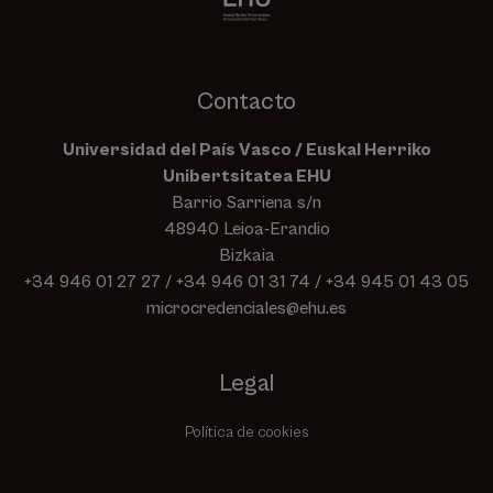
Contacto
Universidad del País Vasco / Euskal Herriko
Unibertsitatea EHU
Barrio Sarriena s/n
48940 Leioa-Erandio
Bizkaia
+34 946 01 27 27
/
+34 946 01 31 74
/
+34 945 01 43 05
microcredenciales@ehu.es
Legal
Política de cookies