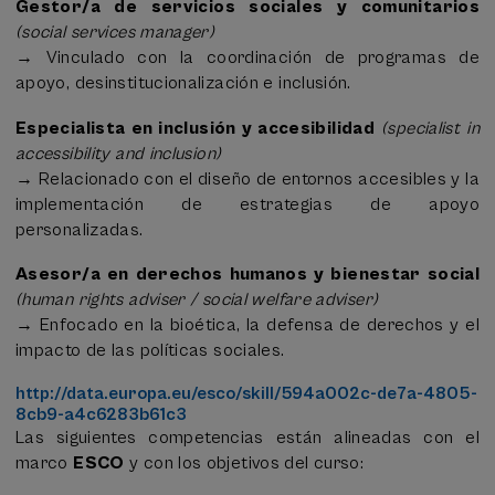
servicios sociales, implementando prácticas
Gestor/a de servicios sociales y comunitarios
innovadoras que promuevan la autodeterminación y el
(social services manager)
bienestar de las personas.
→ Vinculado con la coordinación de programas de
apoyo, desinstitucionalización e inclusión.
Resultado de aprendizaje:
Evaluar conflictos éticos
en la provisión de apoyos y proponer soluciones
Especialista en inclusión y accesibilidad
(specialist in
basadas en la ética. // Resolver problemas éticos en el
accessibility and inclusion)
ámbito de los servicios sociales mediante la aplicación
→ Relacionado con el diseño de entornos accesibles y la
de principios éticos y estrategias de toma de
implementación de estrategias de apoyo
decisiones.
personalizadas.
Tipo de logro:
Desarrollo de juicio ético
Asesor/a en derechos humanos y bienestar social
fundamentado para la intervención en casos de
(human rights adviser / social welfare adviser)
atención social y sanitaria.
→ Enfocado en la bioética, la defensa de derechos y el
5. Objetivo:
Reflexionar acerca de la innovación en el
impacto de las políticas sociales.
ámbito de servicios sociales, así como de la evaluación
http://data.europa.eu/esco/skill/594a002c-de7a-4805-
relacionada con la calidad de vida y los resultados
8cb9-a4c6283b61c3
personales.
Las siguientes competencias están alineadas con el
marco
ESCO
y con los objetivos del curso:
Resultado de aprendizaje:
Desarrollar estrategias
de intervención basadas en el fomento de la autonomía