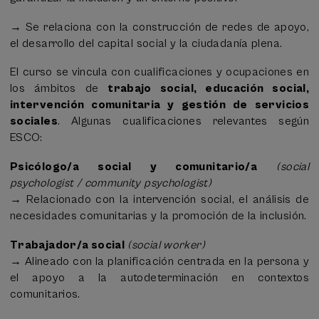
aprendizaje.
intervención comunitaria para fortalecer la autonomía
→ Se relaciona con la construcción de redes de apoyo,
y autodeterminación de las personas.// Aplicar
En caso de que el número de solicitudes supere las
el desarrollo del capital social y la ciudadanía plena.
herramientas de gestión de casos y estrategias de
plazas disponibles, se realizará un proceso de selección
planificación participativa para fortalecer la
basado en la valoración de estos criterios, con el
El curso se vincula con cualificaciones y ocupaciones en
autodeterminación de las personas apoyadas.//
objetivo de garantizar la mejor adecuación entre los
los ámbitos de
trabajo social, educación social,
Implementar modelos de intervención basados en
participantes y los objetivos del programa.
intervención comunitaria y gestión de servicios
enfoques centrados en la persona en distintos
sociales
. Algunas cualificaciones relevantes según
Edad requerida: entre 25 y 64 años.
contextos.// Implementar metodologías de Planificación
ESCO:
Centrada en la Persona (MAPs, PATH, Personal Future’s
Planning, Essential Lifestyle Planning, Planificación
Psicólogo/a social y comunitario/a
(social
Centrada en las Relaciones) en contextos reales.
psychologist / community psychologist)
Tipo de logro:
Desarrollo de competencias prácticas
→ Relacionado con la intervención social, el análisis de
en intervención social.// Implementación de enfoques
necesidades comunitarias y la promoción de la inclusión.
prácticos para la autonomía y toma de decisiones de
las personas con necesidades de apoyo. Transferencia
Trabajador/a social
(social worker)
del conocimiento teórico a la intervención social y
→ Alineado con la planificación centrada en la persona y
comunitaria
el apoyo a la autodeterminación en contextos
comunitarios.
4. Objetivo:
Incorporar la ética en la práctica de los