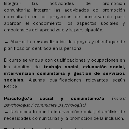
Integrar las actividades de promoción
y el bienestar subjetivo. // Diseñar propuestas
comunitaria: Integrar las actividades de promoción
innovadoras para la integración de servicios, la
comunitaria en los proyectos de conservación para
coordinación interinstitucional y la personalización de
abarcar el conocimiento, los aspectos sociales y
apoyos desde una perspectiva interseccional. Utilizar
emocionales del aprendizaje y la participación.
herramientas de evaluación de la calidad de vida
centradas en los resultados personales de los/as
→ Abarca la personalización de apoyos y el enfoque de
usuarios/as, la Agenda 2030 y los objetivos de
planificación centrada en la persona.
desarrollo sostenible.
Tipo de logro:
Aplicación de prácticas innovadoras en
El curso se vincula con cualificaciones y ocupaciones en
contextos reales. // Capacidad de diseño e
los ámbitos de
trabajo social, educación social,
implementación de soluciones innovadoras en el
intervención comunitaria y gestión de servicios
ámbito de los servicios sociales. Dominio de técnicas
sociales
. Algunas cualificaciones relevantes según
de evaluación de impacto social y bienestar personal.
ESCO:
Psicólogo/a social y comunitario/a
(social
psychologist / community psychologist)
→ Relacionado con la intervención social, el análisis de
necesidades comunitarias y la promoción de la inclusión.