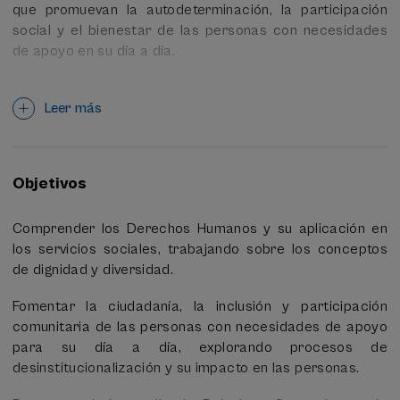
que promuevan la autodeterminación, la participación
social y el bienestar de las personas con necesidades
de apoyo en su día a día.
A lo largo del curso, se abordarán temas clave como la
Convención sobre los Derechos de las Personas con
Leer más
Discapacidad, los procesos de desinstitucionalización,
las prácticas centradas en la persona, y la ética
aplicada a los servicios sociales. Se explorarán
Objetivos
metodologías innovadoras, incluyendo la gestión de
casos, el desarrollo de redes de apoyo y la planificación
Comprender los Derechos Humanos y su aplicación en
centrada en la persona, conociendo herramientas como
los servicios sociales, trabajando sobre los conceptos
PATH, MAPs, Essential Lifestyle Planning y Planificación
de dignidad y diversidad.
Centrada en las Relaciones.
Fomentar la ciudadanía, la inclusión y participación
El curso tiene un fuerte componente práctico,
comunitaria de las personas con necesidades de apoyo
promoviendo el trabajo en equipo y la creación de
para su día a día, explorando procesos de
proyectos de intervención comunitaria. Se busca que la
desinstitucionalización y su impacto en las personas.
clase funcione como una comunidad de aprendizaje,
donde los/as participantes compartan experiencias y