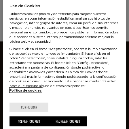
0 resultados
Borrar filtros
Uso de Cookies
Utilizamos cookies propias y de terceros para mejorar nuestros
Seleccione cualquier filtro y pulse Aplicar para ver los
servicios, elaborar información estadística, analizar sus hábitos de
resultados
navegación, inferir grupos de interés, crear un perfil de sus intereses
y mostrarle anuncios relevantes en otros sitios. Esto nos permite
personalizar el contenido que ofrecemos y obtener información sobre
qué secciones suscitan interés, permitiéndonos además mejorar la
página web y su seguridad.
¿Qué estás buscando?
Si hace click en el botón “Aceptar todas”, aceptará la implementación
de las cookies y solo entonces se implantarán. Si hace click en el
botón “Rechazar todas”, no sé instalará ninguna cookie, salvo las
estrictamente necesarias. Si hace click en “Configurar cookies”,
accederá a la pantalla de configuración donde podrá activar o
deshabilitar las cookies y acceder a la Política de Cookies donde
encontrará más información y donde podrá acceder a la configuración
de cookies en cualquier momento. Este banner se mantendrá activo
hasta que ejecute alguna de estas dos opciones”
Política de cookies
Contacto
CONFIGURAR
Universidad del País Vasco / Euskal Herriko
Unibertsitatea EHU
ACEPTAR COOKIES
RECHAZAR COOKIES
Barrio Sarriena s/n