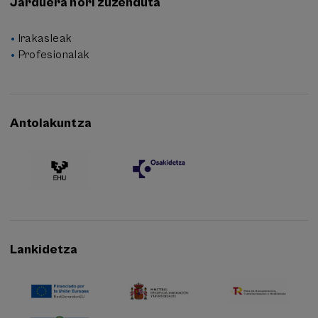
Jarduera nori zuzenduta
Irakasleak
Profesionalak
Antolakuntza
Lankidetza