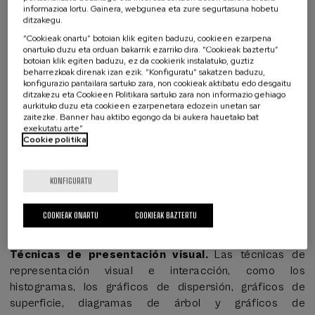
informazioa lortu. Gainera, webgunea eta zure segurtasuna hobetu
esparruaren arabera
ditzakegu.
Zer ari zara bilatzen?
“Cookieak onartu” botoian klik egiten baduzu, cookieen ezarpena
Nivel EQF: 6 — Formación universitaria con aplicación
onartuko duzu eta orduan bakarrik ezarriko dira. “Cookieak baztertu”
botoian klik egiten baduzu, ez da cookierik instalatuko, guztiz
avanzada de conocimientos, análisis crítico y autonomía
beharrezkoak direnak izan ezik. “Konfiguratu” sakatzen baduzu,
en el diseño de soluciones basadas en datos.
konfigurazio pantailara sartuko zara, non cookieak aktibatu edo desgaitu
ditzakezu eta Cookieen Politikara sartuko zara non informazio gehiago
aurkituko duzu eta cookieen ezarpenetara edozein unetan sar
zaitezke. Banner hau aktibo egongo da bi aukera hauetako bat
exekutatu arte”
Cookie politika
ESCO, European Skills, Competences,
Qualifications and Occupations gaitasun-
KONFIGURATU
esparru batzuk
COOKIEAK ONARTU
COOKIEAK BAZTERTU
http://data.europa.eu/esco/skill/348b74cd-49ce-4844-
8bdf-ec188b49721
Técnicas de presentación visual.
Las técnicas de
representación visual e interacción, como los
histogramas, los gráficos de dispersión, gráficos de
superficie, diagramas de árbol y gráficos de