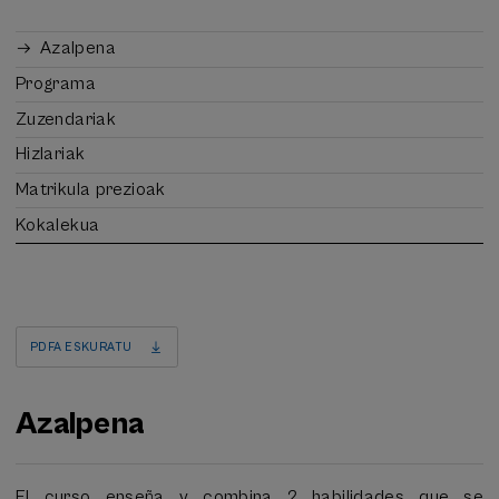
Azalpena
Programa
Zuzendariak
Hizlariak
Matrikula prezioak
Kokalekua
PDFA ESKURATU
Azalpena
El curso enseña y combina 2 habilidades que se