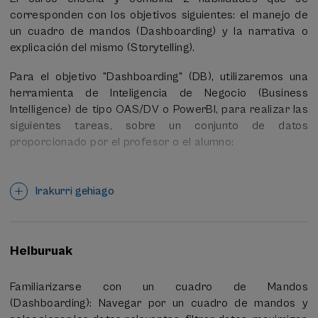
corresponden con los objetivos siguientes: el manejo de
un cuadro de mandos (Dashboarding) y la narrativa o
explicación del mismo (Storytelling).
Para el objetivo "Dashboarding" (DB), utilizaremos una
herramienta de Inteligencia de Negocio (Business
Intelligence) de tipo OAS/DV o PowerBI, para realizar las
siguientes tareas, sobre un conjunto de datos
proporcionado por el profesor o el alumno:
Buscar y mostrar datos con filtros por fechas y
atributos.
Irakurri gehiago
Exportar los datos seleccionados en Excel, pdf
o powerpoint
Crear un guión o relato basado en datos
Helburuak
Evaluar tarea/s de compañer@/s del curso
Para el objetivo "Storytelling" (ST), utilizaremos la
Familiarizarse con un cuadro de Mandos
herramienta “taller” de eGelaPi para la entrega de
(Dashboarding): Navegar por un cuadro de mandos y
tareas y co evaluación por pares. Estas tareas