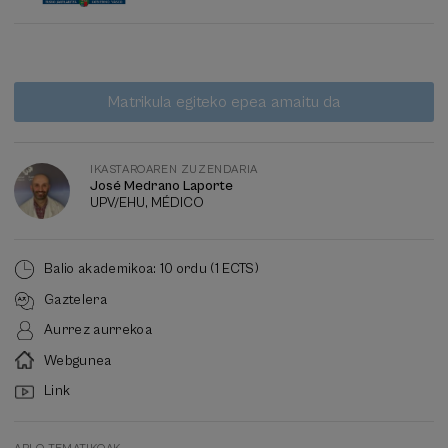
Itxarote
Data gaindituta
Matrikula egiteko epea amaitu da
zerrenda
Ikastaroaren
zuzendaria
IKASTAROAREN ZUZENDARIA
José Medrano Laporte
UPV/EHU, MÉDICO
Balio akademikoa: 10 ordu (1 ECTS)
Gaztelera
Aurrez aurrekoa
Webgunea
Link