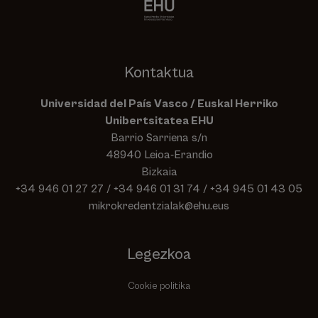
Kontaktua
Universidad del País Vasco / Euskal Herriko
Unibertsitatea EHU
Barrio Sarriena s/n
48940 Leioa-Erandio
Bizkaia
+34 946 01 27 27
/
+34 946 01 31 74
/
+34 945 01 43 05
mikrokredentzialak@ehu.eus
Legezkoa
Cookie politika