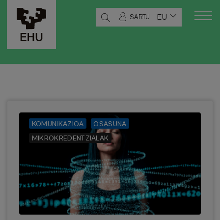
EU
SARTU
KOMUNIKAZIOA
OSASUNA
MIKROKREDENTZIALAK