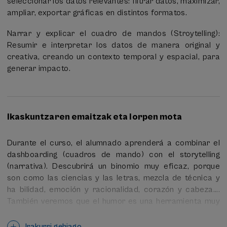
seleccionar los datos relevantes: filtrar datos, maximizar,
consisten en exportar un cuadro de mandos y
ampliar, exportar gráficas en distintos formatos.
comentarlo con un párrafo aplicando técnicas
narrativas. Se valorará la creatividad y la originalidad de
Narrar y explicar el cuadro de mandos (Stroytelling):
las entregas.
Resumir e interpretar los datos de manera original y
creativa, creando un contexto temporal y espacial, para
generar impacto.
Ikaskuntzaren emaitzak eta lorpen mota
Durante el curso, el alumnado aprenderá a combinar el
dashboarding (cuadros de mando) con el storytelling
(narrativa). Descubrirá un binomio muy eficaz, porque
son como las ciencias y las letras, mezcla de técnica y
ha bilidad, emoción y racionalidad, corazón y cabeza....
También veremos que el humor es una herramienta muy
eficaz para comunicar, y que la evaluación entre colegas
(evaluación por pares) es muy divertida y estimulante...
Irakurri gehiago