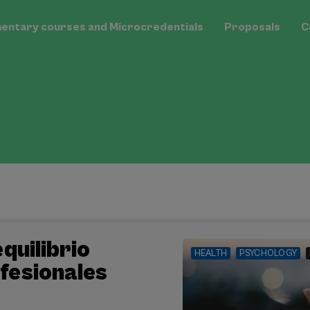
Ehuprest:
ntary courses and Microcredentials
Proposals
C
Menú
quilibrio
HEALTH
PSYCHOLOGY
fesionales