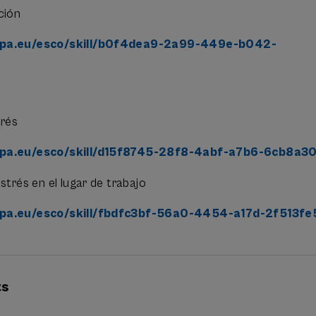
ción
opa.eu/esco/skill/b0f4dea9-2a99-449e-b042-
trés
opa.eu/esco/skill/d15f8745-28f8-4abf-a7b6-6cb8a3
strés en el lugar de trabajo
opa.eu/esco/skill/fbdfc3bf-56a0-4454-a17d-2f513f
ts