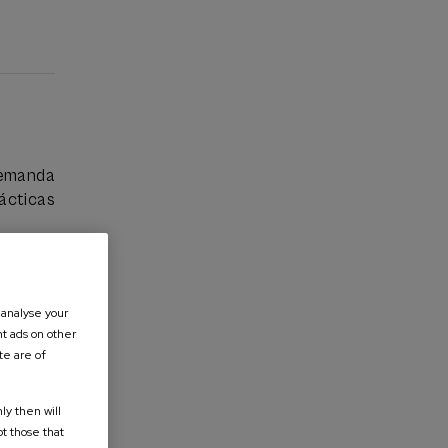
rnos de
ercicios
ctivos,
 demanda
rácticas
s en su
 analyse your
nt ads on other
te are of
ly then will
pt those that