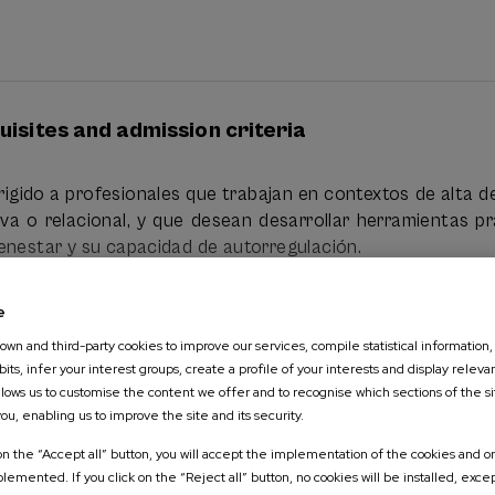
ación y autobservación) para recuperar la calma en ento
ga sensorial, especialmente la visual y mental, mediante ej
igiene psicoforporal.
isites and admission criteria
eencias limitantes y patrones de pensamiento rea
 en respuestas proactivas y saludables.
irigido a profesionales que trabajan en contextos de alta
iva o relacional, y que desean desarrollar herramientas p
personalizado de autorregulación integrando rutinas breve
enestar y su capacidad de autorregulación.
 vida personal.
comendado para:
e
fesionales de la educación
wn and third-party cookies to improve our services, compile statistical information,
its, infer your interest groups, create a profile of your interests and display releva
nitarios
allows us to customise the content we offer and to recognise which sections of the si
you, enabling us to improve the site and its security.
What are you looking for?
apeutas y coaches
 on the “Accept all” button, you will accept the implementation of the cookies and on
ing experience according to EQF European
emented. If you click on the “Reject all” button, no cookies will be installed, exce
l ámbito deportivo