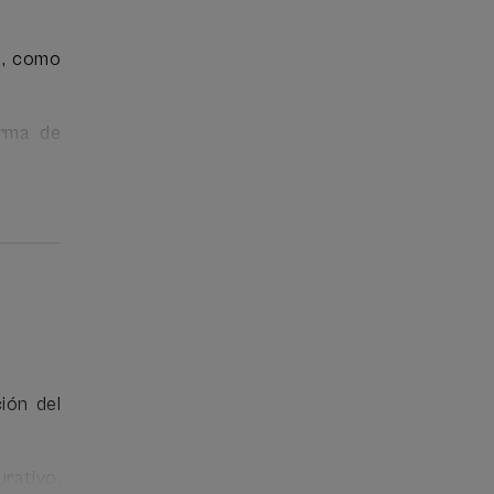
na, como
orma de
 ámbito
ción del
rativo,