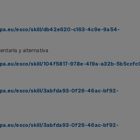
ESO LIBRE: Personas sin titulación específica que ac
ora del equilibrio psicofísico o que desempeñen roles 
esión.
entre 25 y 64 años (durante el periodo de la actividad)
opa.eu/esco/skill/db42e620-c163-4c9e-9a54-
DMISIÓN
ntaria y alternativa
 de demanda, se priorizará por:
opa.eu/esco/skill/104f5817-978e-419a-a32b-5b5ccfc
al Activo: Trabajadores en sectores de alta demanda em
 Directivos).
uesto: Profesionales con atención directa al público o ge
opa.eu/esco/skill/3abfda93-0f26-46ac-bf92-
ón: Una vez validados los puntos anteriores.
opa.eu/esco/skill/3abfda93-0f26-46ac-bf92-