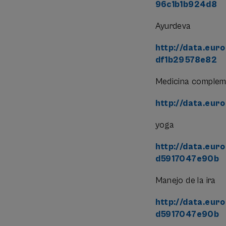
EXCEPCIÓN DE ACC
96c1b1b924d8
interés en la mej
responsabilidad/pr
Ayurdeva
Edad requerida:
http://data.eur
df1b29578e82
CRITERIOS DE A
Medicina compleme
En caso de exceso
http://data.eur
Perfil Profesion
(Salud, Educación,
yoga
Vinculación del P
http://data.eur
crisis.
d5917047e90b
Orden de Inscripci
Manejo de la ira
http://data.eur
d5917047e90b