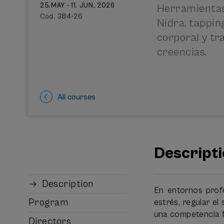
25.MAY - 11. JUN, 2026
Herramientas
Cod. 384-26
Nidra, tappin
corporal y t
creencias.
All courses
Descript
Description
En entornos profe
Program
estrés, regular e
una competencia 
Directors