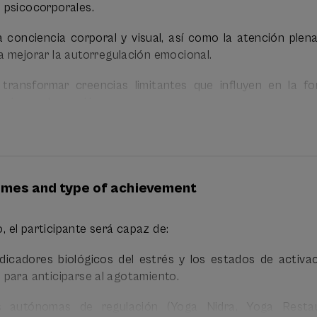
 psicocorporales.
, 1 de junio y 8 de junio
la conciencia corporal y visual, así como la atención ple
a mejorar la autorregulación emocional.
o, 4 de junio y 11 de junio.
y transformar creencias limitantes que influyen en la f
aciones de presión.
rategias prácticas de gestión del estrés aplicables en el
 en la vida cotidiana.
omes and type of achievement
so, el participante será capaz de:
indicadores biológicos del estrés y los estados de activa
 para anticiparse al agotamiento.
as autónomas de regulación (Yoga Nidra, Yoga Restau