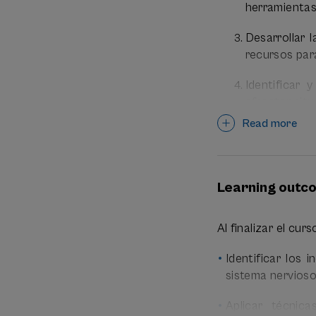
jueves de 17-20h.
herramientas
Lunes: 25 de mayo
Desarrollar 
recursos par
Jueves: 28 de may
Identificar 
afrontar situ
Read more
Integrar est
profesional y
Learning outc
Al finalizar el cur
Identificar los 
sistema nervioso
Aplicar técnic