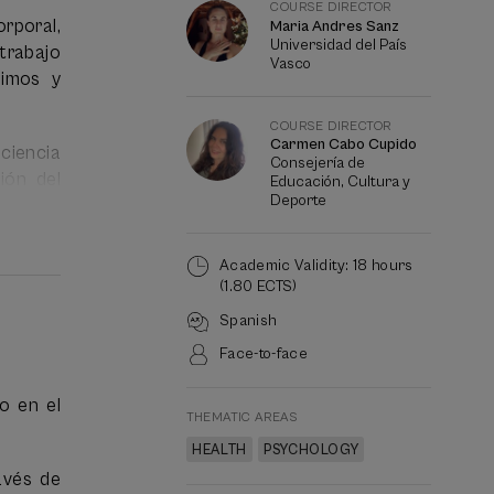
COURSE DIRECTOR
rporal,
Maria Andres Sanz
Universidad del País
trabajo
Vasco
bimos y
COURSE DIRECTOR
Carmen Cabo Cupido
ciencia
Consejería de
ión del
Educación, Cultura y
Deporte
internos
Academic Validity: 18 hours
ipantes
(1.80 ECTS)
 ámbito
Spanish
Face-to-face
o en el
THEMATIC AREAS
HEALTH
PSYCHOLOGY
lunes y
avés de