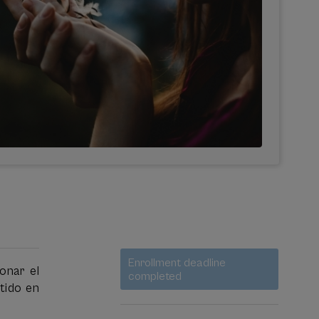
Waiting
Date expired
Enrollment deadline
list
onar el
completed
rtido en
Course
director