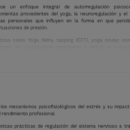
ce un enfoque integral de autorregulación psicoco
mientas procedentes del yoga, la neuroregulación y el 
ias personales que influyen en la forma en que perci
ituaciones de presión.
ticas como Yoga Nidra, tapping (EFT), yoga ocular, con
lness, los participantes aprenderán a reducir la activac
 mejorar la conexión cuerpo-mente y desarrollar recursos 
strés de forma más saludable y eficaz.
 carácter experiencial y aplicado, de modo que los partic
stas herramientas tanto en su vida personal como en su
os mecanismos psicofisiológicos del estrés y su impact
l rendimiento profesional.
esencial en total divididas en 6 sesiones 3h, repartidas en 
nicas prácticas de regulación del sistema nervioso a tr