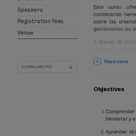
Este curso ofre
Speakers
combinando herra
Registration fees
sobre las creenc
gestionamos las s
Venue
A través de prác
corporal y mindfu
sistema nervioso,
Read more
para afrontar el e
DOWNLOAD PDF
El curso tiene un
podrán integrar e
Objectives
profesional.
Comprender l
FECHAS:
bienestar y e
18h de docencia pr
Aprender téc