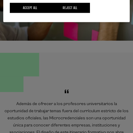
ACCEPT ALL
REJECT ALL
Además de ofrecer a los profesores universitarios la
oportunidad de trabajar temas fuera del currículum estricto de los
estudios oficiales, las Microcredenciales son una oportunidad
única para conocer diferentes empresas, instituciones y
asociaciones. El diseño de este itinerario formativo nos abre