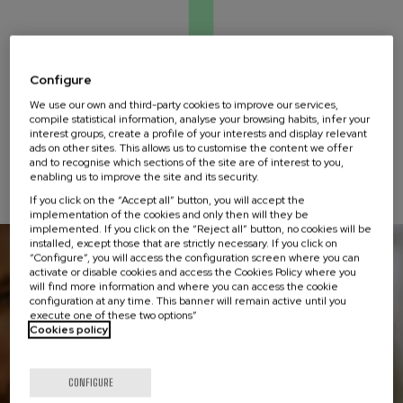
Configure
Certificación
We use our own and third-party cookies to improve our services,
digital, Europass,
compile statistical information, analyse your browsing habits, infer your
interest groups, create a profile of your interests and display relevant
con
ads on other sites. This allows us to customise the content we offer
reconocimiento
and to recognise which sections of the site are of interest to you,
europeo.
enabling us to improve the site and its security.
What are you looking for?
If you click on the “Accept all” button, you will accept the
implementation of the cookies and only then will they be
implemented. If you click on the “Reject all” button, no cookies will be
installed, except those that are strictly necessary. If you click on
“Configure”, you will access the configuration screen where you can
activate or disable cookies and access the Cookies Policy where you
will find more information and where you can access the cookie
configuration at any time. This banner will remain active until you
execute one of these two options”
Cookies policy
CONFIGURE