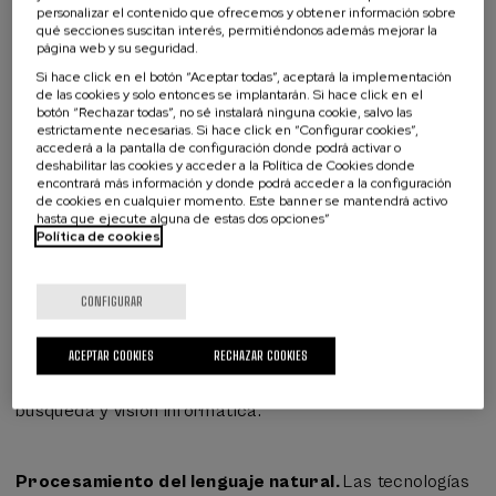
personalizar el contenido que ofrecemos y obtener información sobre
http://data.europa.eu/esco/skill/e465a154-93f7-4973-
qué secciones suscitan interés, permitiéndonos además mejorar la
9ce1-31659fe16dd2
página web y su seguridad.
¿Qué estás buscando?
Principios de la inteligencia artificial.
Las teorías de
Si hace click en el botón “Aceptar todas”, aceptará la implementación
la inteligencia artificial, principios aplicados,
de las cookies y solo entonces se implantarán. Si hace click en el
botón “Rechazar todas”, no sé instalará ninguna cookie, salvo las
arquitecturas y sistemas, tales como agentes
estrictamente necesarias. Si hace click en “Configurar cookies”,
inteligentes, sistemas multiagentes, sistemas expertos,
accederá a la pantalla de configuración donde podrá activar o
deshabilitar las cookies y acceder a la Política de Cookies donde
sistemas basados en normas, redes neuronales,
encontrará más información y donde podrá acceder a la configuración
ontologías y teorías cognitivas
.
de cookies en cualquier momento. Este banner se mantendrá activo
hasta que ejecute alguna de estas dos opciones”
Política de cookies
http://data.europa.eu/esco/skill/8369c2d6-c100-4cf6-
bd83-9668d8678433
Utilizar aprendizaje automático.
Utilizar técnicas y
CONFIGURAR
algoritmos capaces de extraer maestros a partir de
datos, aprender de ellos y hacer predicciones que se
ACEPTAR COOKIES
RECHAZAR COOKIES
utilizarán para optimizar programas, adaptar
aplicaciones, reconocer patrones, filtrar, en motores de
búsqueda y visión informática.
Procesamiento del lenguaje natural.
Las tecnologías