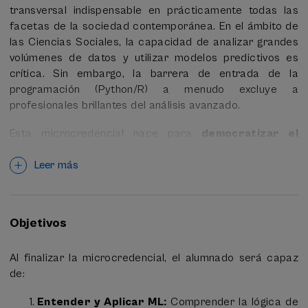
transversal indispensable en prácticamente todas las
facetas de la sociedad contemporánea. En el ámbito de
las Ciencias Sociales, la capacidad de analizar grandes
volúmenes de datos y utilizar modelos predictivos es
crítica. Sin embargo, la barrera de entrada de la
programación (Python/R) a menudo excluye a
profesionales brillantes del análisis avanzado.
Esta microcredencial nace para
democratizar el
acceso a la IA
, entendiendo por esta no solo los
modelos generativos, sino también el Machine Learning
Leer más
(ML) y el Deep Learning (DL). Su filosofía se basa en el
movimiento
No-Code/Low-Code
: permitir que
profesionales de la sociología, la ciencia política y la
Objetivos
comunicación diseñen y ejecuten flujos de trabajo
analíticos utilizando entornos visuales (Orange Data
Al finalizar la microcredencial, el alumnado será capaz
Mining). Además, se integra la competencia de
trabajar
de:
con código junto a IAs
, capacitando a profesionales
para orquestar procesos y automatizaciones mediante
Entender y Aplicar ML:
Comprender la lógica de
la colaboración con modelos generativos.