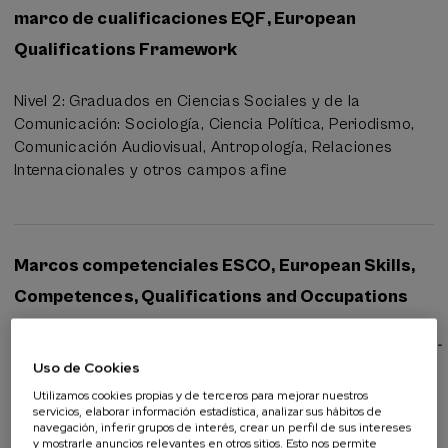
marco de cualificaciones EQF, European
Qualifications Framework
Nivel 2: Graduados en Ciencias Sociales y de la
Comunicación: Sociología, Ciencia Política, Periodismo,
Comunicación Audiovisual, Antropología, Relaciones
Internacionales y otros campos afine
Marcos competenciales ESCO, European Skills,
Competences, Qualifications and Occupations
https://esco.ec.europa.eu/es/classification/skill/a571ae14-
3e16-4fd3-a615-5646e…
Uso de Cookies
Analizar datos.
Analizar, transformar y modelar datos
Utilizamos cookies propias y de terceros para mejorar nuestros
con el fin de descubrir información útil y respaldar la
servicios, elaborar información estadística, analizar sus hábitos de
navegación, inferir grupos de interés, crear un perfil de sus intereses
toma de decisiones.
y mostrarle anuncios relevantes en otros sitios. Esto nos permite