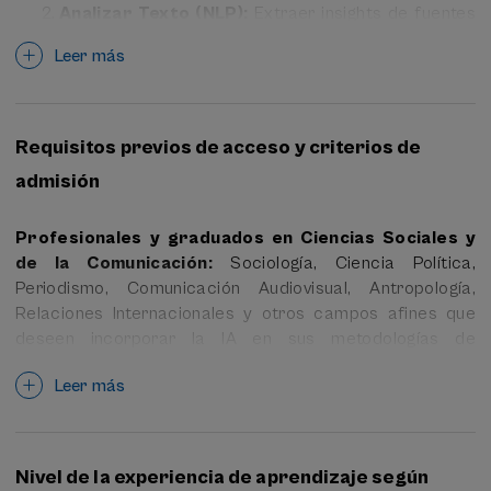
Analizar Texto (NLP):
Extraer insights de fuentes
documentales masivas sin programación.
Leer más
Dominar la IA Generativa:
Utilizar
estratégicamente modelos comerciales (ChatGPT,
Gemini) y desplegar modelos Open Source (Llama,
Requisitos previos de acceso y criterios de
Mistral) en local para entornos seguros.
admisión
Auditar y Gobernar:
Evaluar las implicaciones
éticas, los sesgos y la infraestructura material que
Profesionales y graduados en Ciencias Sociales y
sostiene la IA.
de la Comunicación:
Sociología, Ciencia Política,
Periodismo, Comunicación Audiovisual, Antropología,
Relaciones Internacionales y otros campos afines que
deseen incorporar la IA en sus metodologías de
investigación o práctica profesional sin requerir
Leer más
conocimientos previos de programación.
Edad requerida
: entre 25 y 64 años (durante el periodo
de la actividad).
Nivel de la experiencia de aprendizaje según