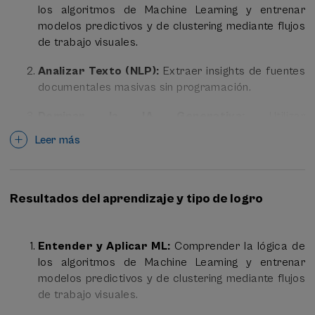
los algoritmos de Machine Learning y entrenar
modelos predictivos y de clustering mediante flujos
El curso aborda no solo la
capacitación técnica
de trabajo visuales.
instrumental, sino también la
soberanía tecnológica
:
enseñando a desplegar modelos locales (
on-premise
)
Analizar Texto (NLP):
Extraer insights de fuentes
para garantizar la privacidad de los datos de
documentales masivas sin programación.
investigación y fomentando una visión crítica sobre la
gobernanza y la ética algorítmica.
Dominar la IA Generativa:
Utilizar
estratégicamente modelos comerciales (ChatGPT,
Leer más
Gemini) y desplegar modelos Open Source (Llama,
Mistral) en local para entornos seguros.
Auditar y Gobernar:
Evaluar las implicaciones
Resultados del aprendizaje y tipo de logro
éticas, los sesgos y la infraestructura material que
sostiene la IA.
Entender y Aplicar ML:
Comprender la lógica de
los algoritmos de Machine Learning y entrenar
modelos predictivos y de clustering mediante flujos
de trabajo visuales.