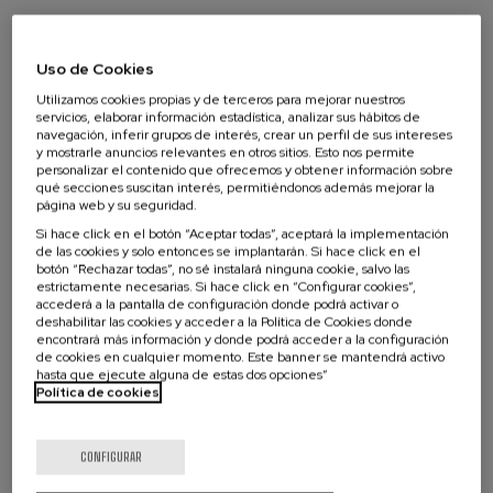
marco de cualificaciones EQF, European
Qualifications Framework
Uso de Cookies
Utilizamos cookies propias y de terceros para mejorar nuestros
EQF 6 / MECES 2
servicios, elaborar información estadística, analizar sus hábitos de
navegación, inferir grupos de interés, crear un perfil de sus intereses
y mostrarle anuncios relevantes en otros sitios. Esto nos permite
personalizar el contenido que ofrecemos y obtener información sobre
qué secciones suscitan interés, permitiéndonos además mejorar la
página web y su seguridad.
¿Qué estás buscando?
Marcos competenciales ESCO, European Skills,
Si hace click en el botón “Aceptar todas”, aceptará la implementación
de las cookies y solo entonces se implantarán. Si hace click en el
Competences, Qualifications and Occupations
botón “Rechazar todas”, no sé instalará ninguna cookie, salvo las
estrictamente necesarias. Si hace click en “Configurar cookies”,
accederá a la pantalla de configuración donde podrá activar o
https://esco.ec.europa.eu/es/classification/skill_main
deshabilitar las cookies y acceder a la Política de Cookies donde
ESCO: derecho procesal
encontrará más información y donde podrá acceder a la configuración
de cookies en cualquier momento. Este banner se mantendrá activo
hasta que ejecute alguna de estas dos opciones”
Política de cookies
CONFIGURAR
Pruebas evaluación