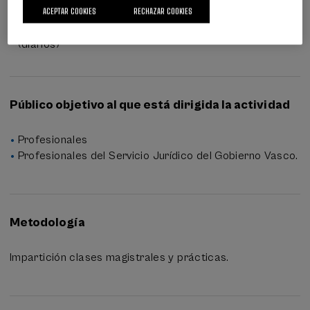
ACEPTAR COOKIES
RECHAZAR COOKIES
Evaluaciones de Reflexión: 1.Reflexiones Escritas:
(diarios)
Público objetivo al que está dirigida la actividad
Profesionales
Profesionales del Servicio Jurídico del Gobierno Vasco.
Metodología
Impartición clases magistrales y prácticas.