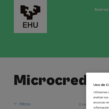
Acerca 
Microcredenc
Uso de C
Utilizamos c
analizar sus
anuncios re
Filtros
0 resultados
B
información