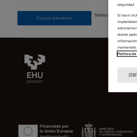
seguridad.
Seleccione cualquier
Si hace cli
Cursos anteriores
implantarán.
estrictamen
donde podrá
información
mantendrá a
Política d
CONF