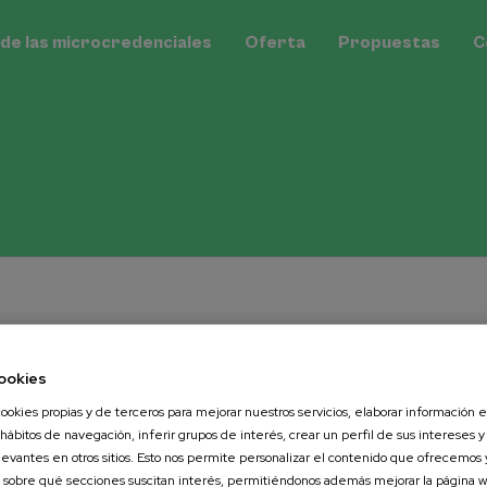
Ehuprest:
de las microcredenciales
Oferta
Propuestas
C
Menú
iales Universit
ookies
ookies propias y de terceros para mejorar nuestros servicios, elaborar información es
 hábitos de navegación, inferir grupos de interés, crear un perfil de sus intereses y
levantes en otros sitios. Esto nos permite personalizar el contenido que ofrecemos
orrar filtros
 sobre qué secciones suscitan interés, permitiéndonos además mejorar la página w