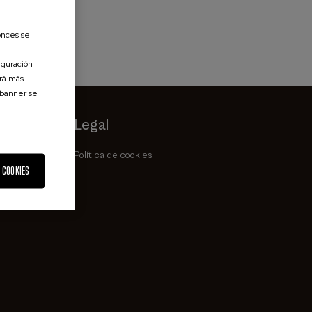
onces se
iguración
ará más
 banner se
Legal
itatea EHU
Política de cookies
 COOKIES