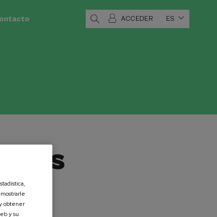
ontacto
ACCEDER
ES
arias
tadística,
 mostrarle
 y obtener
eb y su