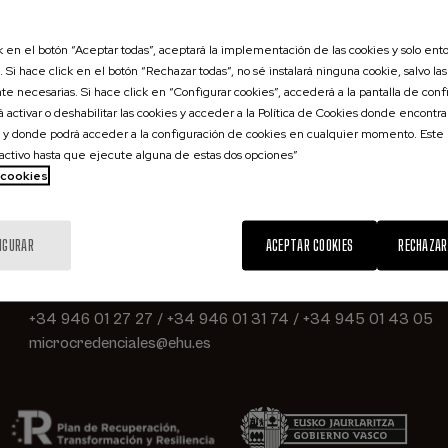
¿Qué estás buscando?
 filtro y pulse Aplicar para ver los resultados
ck en el botón “Aceptar todas”, aceptará la implementación de las cookies y solo ent
 Si hace click en el botón “Rechazar todas”, no sé instalará ninguna cookie, salvo las
te necesarias. Si hace click en “Configurar cookies”, accederá a la pantalla de conf
 activar o deshabilitar las cookies y acceder a la Política de Cookies donde encontr
 y donde podrá acceder a la configuración de cookies en cualquier momento. Este
ctivo hasta que ejecute alguna de estas dos opciones”
Contacto
e cookies
Universidad del País Vasco / Euskal Herriko Uniberts
IGURAR
ACEPTAR COOKIES
RECHAZAR
Barrio Sarriena s/n
48940 Leioa-Erandio
Bizkaia
+34 946 01 27 27
/
+34 946 01 31 74
/
+34 945 01 43 05
microcredenciales@ehu.es