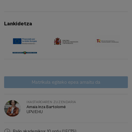
Lankidetza
Itxarote
Data gaindituta
Matrikula egiteko epea amaitu da
zerrenda
Ikastaroaren
zuzendaria
IKASTAROAREN ZUZENDARIA
Amaia Inza Bartolomé
UPV/EHU
Balio akademikoa: 10 ordu (1 ECTS)