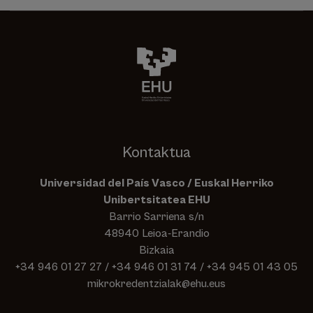
Kontaktua
Universidad del País Vasco / Euskal Herriko
Unibertsitatea EHU
Barrio Sarriena s/n
48940 Leioa-Erandio
Bizkaia
+34 946 01 27 27
/
+34 946 01 31 74
/
+34 945 01 43 05
mikrokredentzialak@ehu.eus