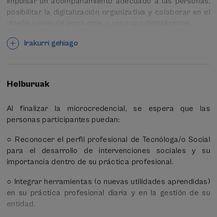
impulsar un acompañamiento adecuado a las personas,
posibilitar la digitalización organizativa y colaborar en el
diseño social de productos y servicios digitalizados.
Se plantea una dinámica basada en la práctica, la
Irakurri gehiago
experimentación y el trabajo con ejemplos adecuados al
contexto de las profesionales y entidades destinatarias.
Especialmente, el módulo formativo dedicado a la
Helburuak
“Promoción del uso de soluciones digitales”
, que es el
módulo que mayor parte del tiempo abarcará, será el
Al finalizar la microcredencial, se espera que las
más práctico; también los demás módulos integrarán
personas participantes puedan:
ejercicios prácticos adecuados a diferentes contextos
de la intervención social.
○ Reconocer el perfil profesional de Tecnóloga/o Social
para el desarrollo de intervenciones sociales y su
importancia dentro de su práctica profesional.
○ Integrar herramientas (o nuevas utilidades aprendidas)
en su práctica profesional diaria y en la gestión de su
entidad.