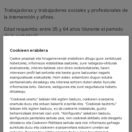
Trabajadoras y trabajadores sociales y profesionales de
la intervención y afines.
Edad requerida: entre 25 y 64 años (durante el periodo
de la actividad).
Cookieen erabilera
Cookie propioak eta hirugarrenenak erabiltzen ditugu gure zerbitzuak
hobetzeko, informazio estatistikoa osatzeko, zure nabigazio-ohiturak
Ikaskuntza-esperientziaren maila, EQF,
analizatzeko, interes-taldeak zein diren ondorioztatzeko, haien
European Qualifications Framework kualifikazio-
interesen profil bat sortzeko eta beste gune batzuetan iragarki
esanguratsuak erakusteko. Horri esker, eskaintzen dugun edukia
esparruaren arabera
pertsonalizatu dezakegu eta interesa sortzen duten atalei buruzko
informazioa lortu. Gainera, webgunea eta zure segurtasuna hobetu
ditzakegu.
Zer ari zara bilatzen?
5
“Cookieak onartu” botoian klik egiten baduzu, cookieen ezarpena
onartuko duzu eta orduan bakarrik ezarriko dira. “Cookieak baztertu”
botoian klik egiten baduzu, ez da cookierik instalatuko, guztiz
beharrezkoak direnak izan ezik. “Konfiguratu” sakatzen baduzu,
konfigurazio pantailara sartuko zara, non cookieak aktibatu edo desgaitu
ditzakezu eta Cookieen Politikara sartuko zara non informazio gehiago
ESCO, European Skills, Competences,
aurkituko duzu eta cookieen ezarpenetara edozein unetan sar